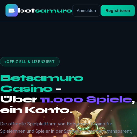
bet
samuro
B
Anmelden
Registrieren
OFFIZIELL & LIZENZIERT
Betsamuro
Casino
–
Über
11.000 Spiele
,
ein Konto.
Die offizielle Spielplattform von Betsamuro Casino für
Spielerinnen und Spieler in der Schweiz. Lizenziert, transparent,