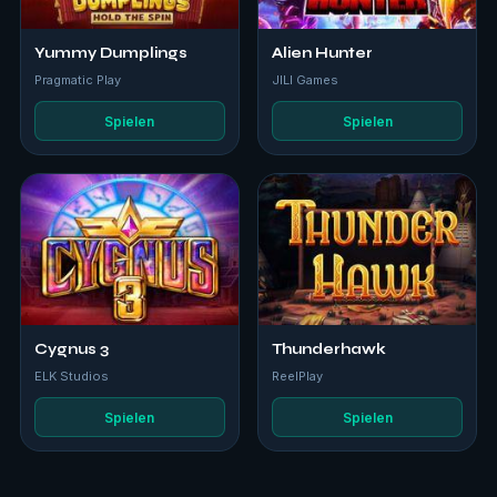
Yummy Dumplings
Alien Hunter
Pragmatic Play
JILI Games
Spielen
Spielen
Cygnus 3
Thunderhawk
ELK Studios
ReelPlay
Spielen
Spielen