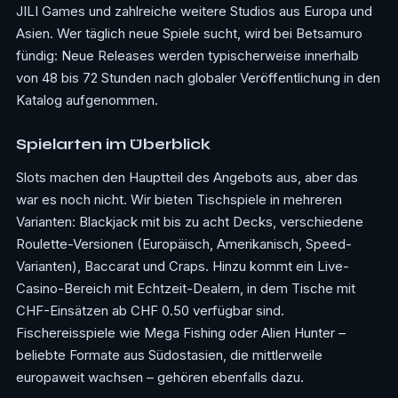
JILI Games und zahlreiche weitere Studios aus Europa und
Asien. Wer täglich neue Spiele sucht, wird bei Betsamuro
fündig: Neue Releases werden typischerweise innerhalb
von 48 bis 72 Stunden nach globaler Veröffentlichung in den
Katalog aufgenommen.
Spielarten im Überblick
Slots machen den Hauptteil des Angebots aus, aber das
war es noch nicht. Wir bieten Tischspiele in mehreren
Varianten: Blackjack mit bis zu acht Decks, verschiedene
Roulette-Versionen (Europäisch, Amerikanisch, Speed-
Varianten), Baccarat und Craps. Hinzu kommt ein Live-
Casino-Bereich mit Echtzeit-Dealern, in dem Tische mit
CHF-Einsätzen ab CHF 0.50 verfügbar sind.
Fischereisspiele wie Mega Fishing oder Alien Hunter –
beliebte Formate aus Südostasien, die mittlerweile
europaweit wachsen – gehören ebenfalls dazu.