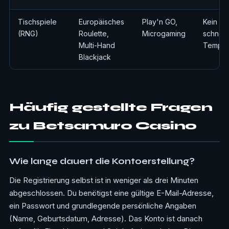
Tischspiele
Europäisches
Play'n GO,
Kein De
(RNG)
Roulette,
Microgaming
schnell
Multi-Hand
Tempo
Blackjack
Häufig gestellte Fragen
zu Betsamuro Casino
Wie lange dauert die Kontoerstellung?
Die Registrierung selbst ist in weniger als drei Minuten
abgeschlossen. Du benötigst eine gültige E-Mail-Adresse,
ein Passwort und grundlegende persönliche Angaben
(Name, Geburtsdatum, Adresse). Das Konto ist danach