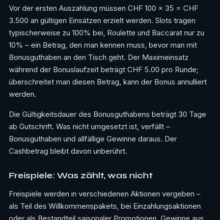
Vor der ersten Auszahlung müssen CHF 100 × 35 = CHF
3.500 an gültigen Einsätzen erzielt werden. Slots tragen
typischerweise zu 100% bei, Roulette und Baccarat nur zu
10% – ein Betrag, den man kennen muss, bevor man mit
Bonusguthaben an den Tisch geht. Der Maximeinsatz
während der Bonuslaufzeit beträgt CHF 5.00 pro Runde;
überschreitet man diesen Betrag, kann der Bonus annulliert
werden.
Die Gültigkeitsdauer des Bonusguthabens beträgt 30 Tage
ab Gutschrift. Was nicht umgesetzt ist, verfällt –
Bonusguthaben und allfällige Gewinne daraus. Der
Cashbetrag bleibt davon unberührt.
Freispiele: Was zählt, was nicht
Freispiele werden in verschiedenen Aktionen vergeben –
als Teil des Willkommenspakets, bei Einzahlungsaktionen
oder als Bestandteil saisonaler Promotionen. Gewinne aus