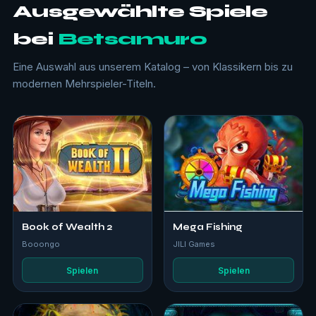
Ausgewählte Spiele
bei
Betsamuro
Eine Auswahl aus unserem Katalog – von Klassikern bis zu
modernen Mehrspieler-Titeln.
Book of Wealth 2
Mega Fishing
Booongo
JILI Games
Spielen
Spielen