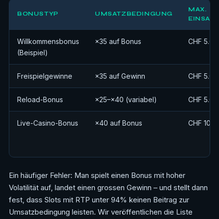
MAX.
BONUSTYP
UMSATZBEDINGUNG
EINSAT
Willkommensbonus
×35 auf Bonus
CHF 5.00
(Beispiel)
Freispielgewinne
×35 auf Gewinn
CHF 5.00
Reload-Bonus
×25–×40 (variabel)
CHF 5.00
Live-Casino-Bonus
×40 auf Bonus
CHF 10.0
Ein häufiger Fehler: Man spielt einen Bonus mit hoher
Volatilität auf, landet einen grossen Gewinn – und stellt dann
fest, dass Slots mit RTP unter 94% keinen Beitrag zur
Umsatzbedingung leisten. Wir veröffentlichen die Liste