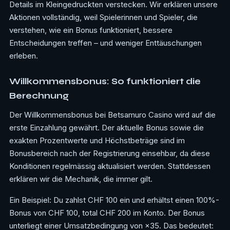
Details im Kleingedruckten verstecken. Wir erklären unsere
Aktionen vollständig, weil Spielerinnen und Spieler, die
verstehen, wie ein Bonus funktioniert, bessere
Entscheidungen treffen – und weniger Enttäuschungen
erleben.
Willkommensbonus: So funktioniert die
Berechnung
Der Willkommensbonus bei Betsamuro Casino wird auf die
erste Einzahlung gewährt. Der aktuelle Bonus sowie die
exakten Prozentwerte und Höchstbeträge sind im
Bonusbereich nach der Registrierung einsehbar, da diese
Konditionen regelmässig aktualisiert werden. Stattdessen
erklären wir die Mechanik, die immer gilt.
Ein Beispiel: Du zahlst CHF 100 ein und erhältst einen 100%-
Bonus von CHF 100, total CHF 200 im Konto. Der Bonus
unterliegt einer Umsatzbedingung von ×35. Das bedeutet: