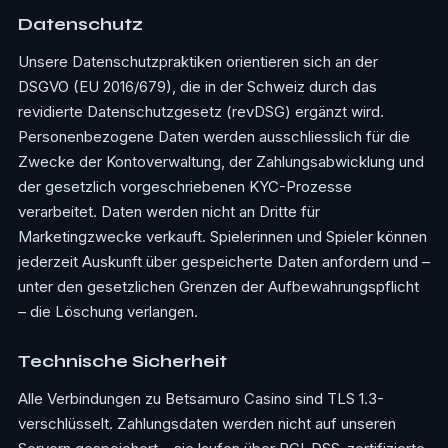
Datenschutz
Unsere Datenschutzpraktiken orientieren sich an der
DSGVO (EU 2016/679), die in der Schweiz durch das
revidierte Datenschutzgesetz (revDSG) ergänzt wird.
Personenbezogene Daten werden ausschliesslich für die
Zwecke der Kontoverwaltung, der Zahlungsabwicklung und
der gesetzlich vorgeschriebenen KYC-Prozesse
verarbeitet. Daten werden nicht an Dritte für
Marketingzwecke verkauft. Spielerinnen und Spieler können
jederzeit Auskunft über gespeicherte Daten anfordern und –
unter den gesetzlichen Grenzen der Aufbewahrungspflicht
– die Löschung verlangen.
Technische Sicherheit
Alle Verbindungen zu Betsamuro Casino sind TLS 1.3-
verschlüsselt. Zahlungsdaten werden nicht auf unseren