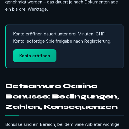
genehmigt werden – das dauert je nach Dokumentenlage
ein bis drei Werktage.
Konto eröffnen dauert unter drei Minuten. CHF-
Konto, sofortige Spielfreigabe nach Registrierung.
Konto eröffnen
Betsamuro Casino
Bonusse: Bedingungen,
Zahlen, Konsequenzen
Bonusse sind ein Bereich, bei dem viele Anbieter wichtige